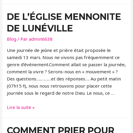
DANS
LA
DE L’ÉGLISE MENNONITE
PRIERE
DE LUNÉVILLE
Blog
/ Par
admin6638
Une journée de jeûne et prière était proposée le
samedi 13 mars. Nous ne vivons pas fréquemment ce
genre d’événement.Comment allait se passer la journée,
comment la vivre ? Serons-nous en « mouvement » ?
Des questions…..………et des réponses…. Au petit matin
(07h15 !!), nous nous retrouvons pour placer cette
journée sous le regard de notre Dieu. Le nous, ce …
DE
Lire la suite »
L’Église
Mennonite
COMMENT PRIER POUR
de