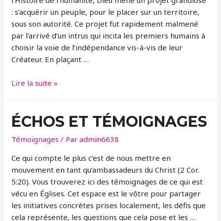
l’Histoire de l’humanité, Dieu mène un projet grandiose
: s’acquérir un peuple, pour le placer sur un territoire,
sous son autorité. Ce projet fut rapidement malmené
par l’arrivé d’un intrus qui incita les premiers humains à
choisir la voie de l’indépendance vis-à-vis de leur
Créateur. En plaçant …
ETRE
Lire la suite »
PEUPLE
de
ÉCHOS ET TÉMOIGNAGES
DIEU
Témoignages
/ Par
admin6638
Ce qui compte le plus c’est de nous mettre en
mouvement en tant qu’ambassadeurs du Christ (2 Cor.
5:20). Vous trouverez ici des témoignages de ce qui est
vécu en Églises. Cet espace est le vôtre pour partager
les initiatives concrètes prises localement, les défis que
cela représente, les questions que cela pose et les …