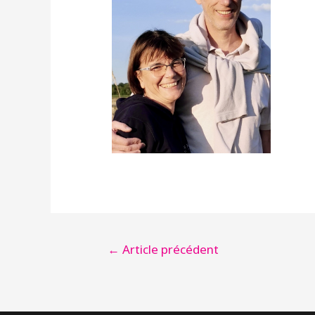
NAVIGATION
←
Article précédent
DE
L’ARTICLE